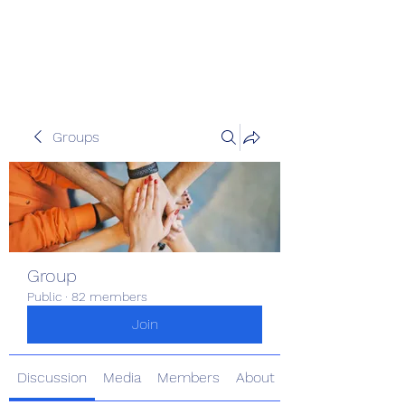
Pinoy Portal Europe
Groups
Group
Public
·
82 members
Join
Discussion
Media
Members
About