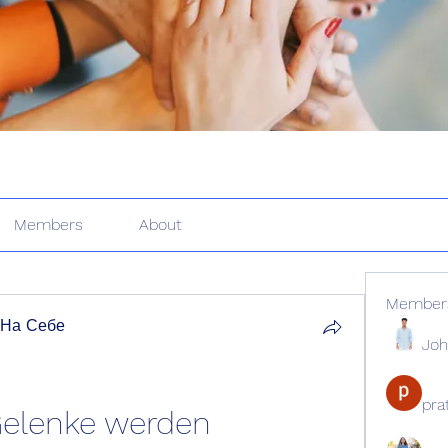
Members
About
Member
 На Себе
Joh
pr
 Gelenke werden