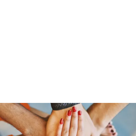
Pinoy Portal Europe
Home
Groups
Members
Forum
Articles
About