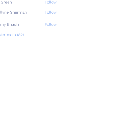
 Green
Follow
llyne Sherman
Follow
my Bhasin
Follow
 Members (82)