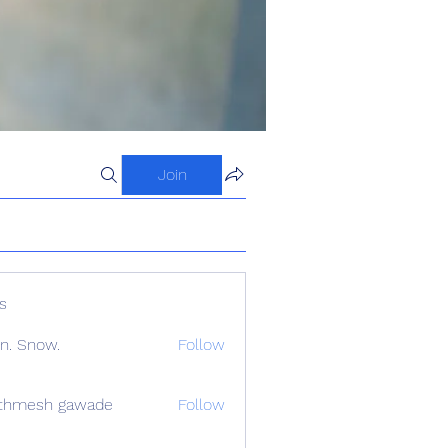
Join
s
n. Snow.
Follow
athmesh gawade
Follow