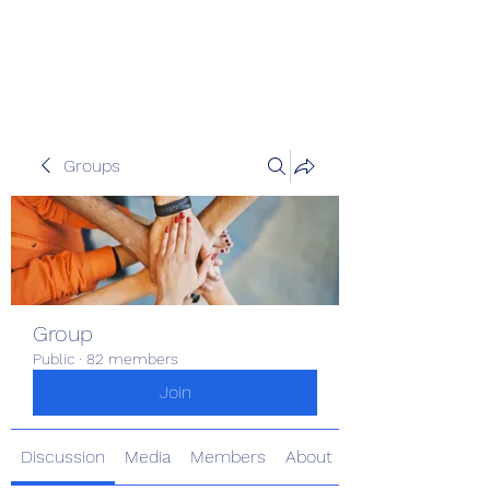
Pinoy Portal Europe
Groups
Group
Public
·
82 members
Join
Discussion
Media
Members
About