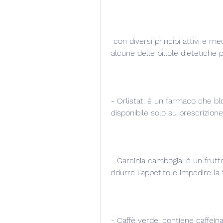
 con diversi principi attivi e meccanismi di azione. Di seguito sono elencate 
alcune delle pillole dietetiche
- Orlistat: è un farmaco che blo
disponibile solo su prescrizion
- Garcinia cambogia: è un frutt
ridurre l'appetito e impedire la
- Caffè verde: contiene caffeina