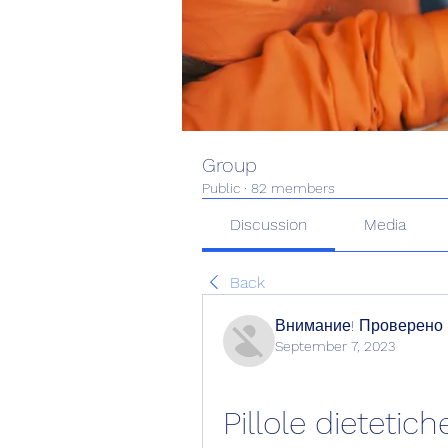
Group
Public
·
82 members
Discussion
Media
Back
Внимание! Проверено
September 7, 2023
Pillole dietetic