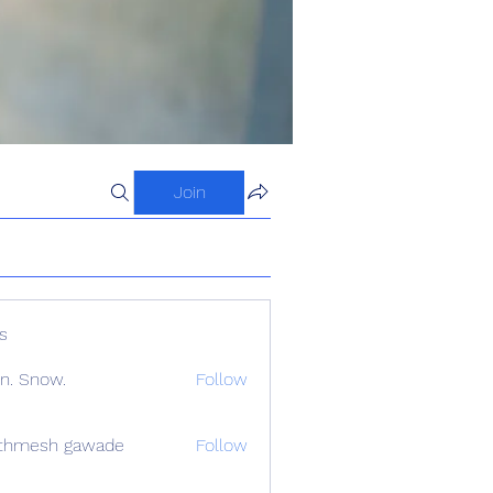
Join
s
n. Snow.
Follow
athmesh gawade
Follow