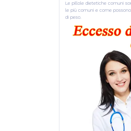
Le pillole dietetiche comuni son
le più comuni e come possono aiu
di peso.