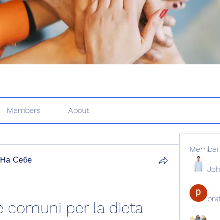
Members
About
Member
 На Себе
Joh
pr
he comuni per la dieta