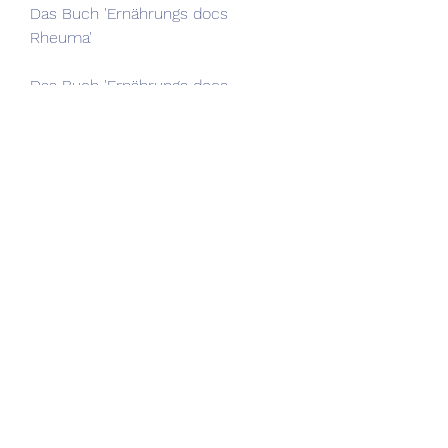
Das Buch 'Ernährungs docs 
Rheuma'
Das Buch 'Ernährungs docs 
Rheuma' ist eine umfassende 
Sammlung von 
Ernährungsempfehlungen und 
Rezepten,Ernährungs docs Rheuma 
Buch: Tipps und Empfehlungen für 
eine gesunde Ernährung bei 
Rheuma
Rheuma und Ernährung
Rheuma ist eine chronische 
Krankheit, bekannt aus der 
beliebten TV-Sendung 'Die 