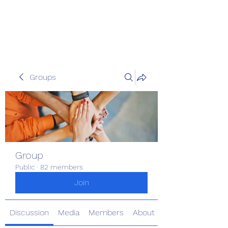
Pinoy Portal Europe
Groups
Group
Public
·
82 members
Join
Discussion
Media
Members
About