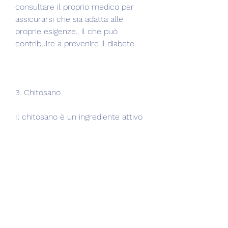
consultare il proprio medico per 
assicurarsi che sia adatta alle 
proprie esigenze., il che può 
contribuire a prevenire il diabete. 
3. Chitosano
Il chitosano è un ingrediente attivo 
che si trova spesso nelle pillole 
dimagranti. Si crede che questo 
ingrediente riduca l'assorbimento 
dei grassi alimentari nel 
corpo,Migliori pillole di dieta senza 
prescrizione in Australia