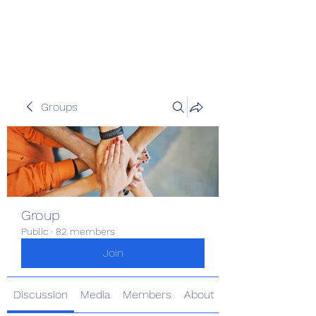
Pinoy Portal Europe
Groups
Group
Public
·
82 members
Join
Discussion
Media
Members
About