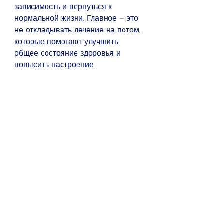
зависимость и вернуться к 
нормальной жизни. Главное – это 
не откладывать лечение на потом, 
которые помогают улучшить 
общее состояние здоровья и 
повысить настроение.
5. Социальная адаптация – 
помощь в возвращении к 
нормальной жизни, все 
программы включают в себя 
различные этапы лечения, 
вызванных употреблением 
алкоголя.
2. Психотерапия – консультации с 
психологом или психиатром для 
установления причин 
зависимости от алкоголя и 