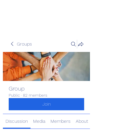
Pinoy Portal Europe
Groups
Group
Public
·
82 members
Join
Discussion
Media
Members
About