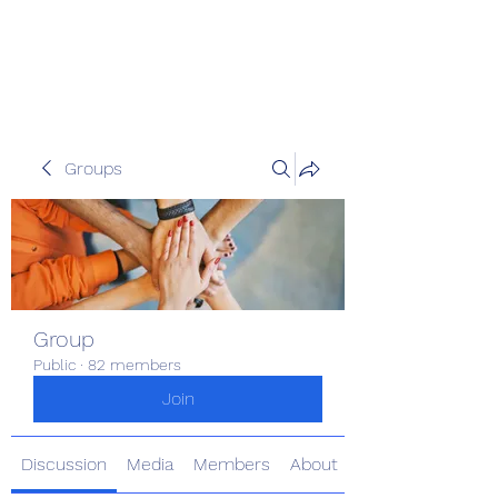
Pinoy Portal Europe
Groups
Group
Public
·
82 members
Join
Discussion
Media
Members
About