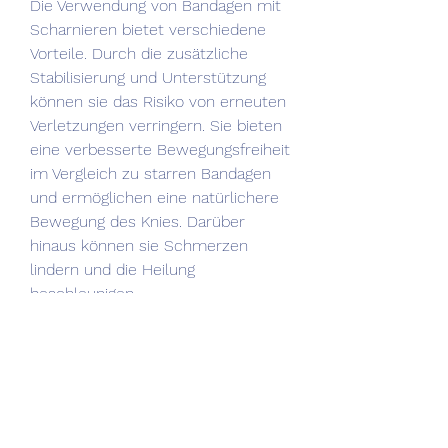
Die Verwendung von Bandagen mit 
Scharnieren bietet verschiedene 
Vorteile. Durch die zusätzliche 
Stabilisierung und Unterstützung 
können sie das Risiko von erneuten 
Verletzungen verringern. Sie bieten 
eine verbesserte Bewegungsfreiheit 
im Vergleich zu starren Bandagen 
und ermöglichen eine natürlichere 
Bewegung des Knies. Darüber 
hinaus können sie Schmerzen 
lindern und die Heilung 
beschleunigen.
Bewertungen von Bandagen mit 
Scharnieren
Die Bewertungen von Bandagen mit 
Scharnieren sind in der Regel sehr 
positiv. Viele Nutzer berichten von 