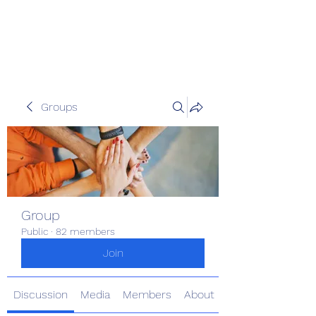
Pinoy Portal Europe
Groups
Group
Public
·
82 members
Join
Discussion
Media
Members
About