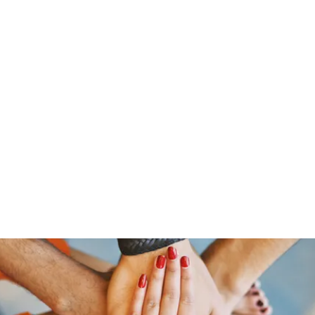
Pinoy Portal Europe
Home
Groups
Members
Forum
Articles
About