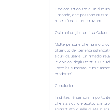
Il dolore articolare è un distu
il mondo, che possono aiutare ad
mobilità delle articolazioni.
Opinioni degli utenti su Celadri
Molte persone che hanno provato
ottenuto dei benefici significati
sicuri da usare. Un rimedio rel
le opinioni degli utenti su Cela
Forte ha superato le mie aspett
prodotto!'
Conclusioni
In sintesi, è sempre importante
che sia sicuro e adatto alle propr
soprattutto quelle di età avanzat