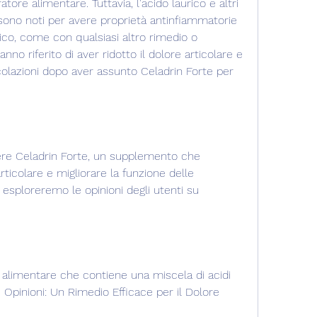
tore alimentare. Tuttavia, l'acido laurico e altri 
i sono noti per avere proprietà antinfiammatorie 
eico, come con qualsiasi altro rimedio o 
 riferito di aver ridotto il dolore articolare e 
icolazioni dopo aver assunto Celadrin Forte per 
ere Celadrin Forte, un supplemento che 
rticolare e migliorare la funzione delle 
, esploreremo le opinioni degli utenti su 
 alimentare che contiene una miscela di acidi 
e Opinioni: Un Rimedio Efficace per il Dolore 