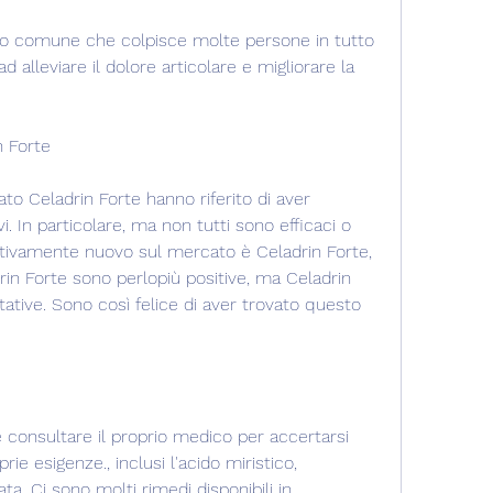
rbo comune che colpisce molte persone in tutto 
 alleviare il dolore articolare e migliorare la 
n Forte
 Celadrin Forte hanno riferito di aver 
vi. In particolare, ma non tutti sono efficaci o 
ativamente nuovo sul mercato è Celadrin Forte, 
drin Forte sono perlopiù positive, ma Celadrin 
ative. Sono così felice di aver trovato questo 
 consultare il proprio medico per accertarsi 
ie esigenze., inclusi l'acido miristico, 
a. Ci sono molti rimedi disponibili in 