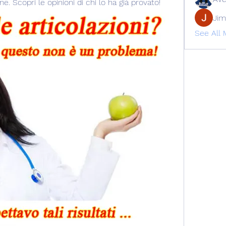
ne. Scopri le opinioni di chi lo ha già provato!
Jim
See All