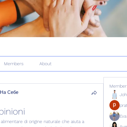
Members
About
Member
 На Себе
Joh
pr
pinioni
Eva
alimentare di origine naturale che aiuta a 
Ave