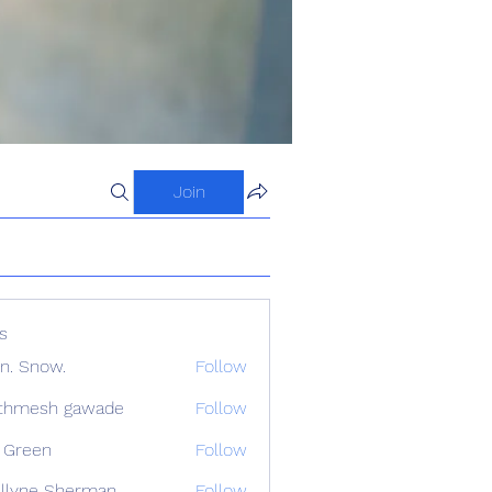
Join
s
n. Snow.
Follow
athmesh gawade
Follow
 Green
Follow
llyne Sherman
Follow