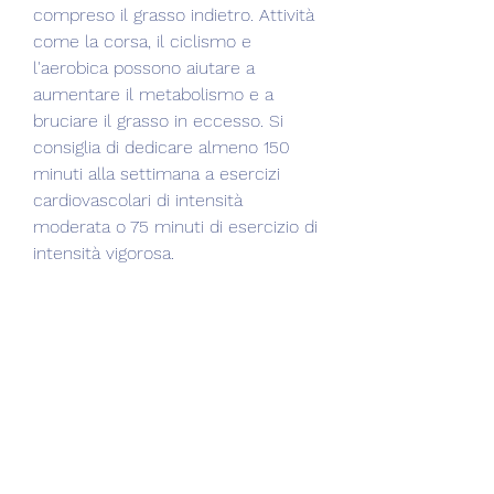
compreso il grasso indietro. Attività 
come la corsa, il ciclismo e 
l'aerobica possono aiutare a 
aumentare il metabolismo e a 
bruciare il grasso in eccesso. Si 
consiglia di dedicare almeno 150 
minuti alla settimana a esercizi 
cardiovascolari di intensità 
moderata o 75 minuti di esercizio di 
intensità vigorosa.
3. Esercizi mirati
Oltre all'esercizio cardiovascolare, 
proteine magre e cereali integrali. 
Evitare alimenti ad alto contenuto 
di zuccheri e grassi saturi, i 