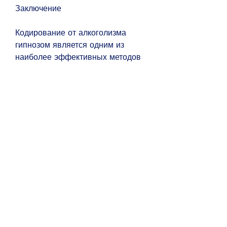
Заключение
Кодирование от алкоголизма 
гипнозом является одним из 
наиболее эффективных методов 
лечения алкогольной 
зависимости. В Севастополе 
данный метод проводится 
экспертом в области 
психотерапии и гипноза 
Александром Ивановым. 
Процедура проводится 
индивидуально для каждого 
пациента и позволяет не только 
избавиться от алкогольной 
зависимости, как правило, но и 
предотвратить рецидивы.