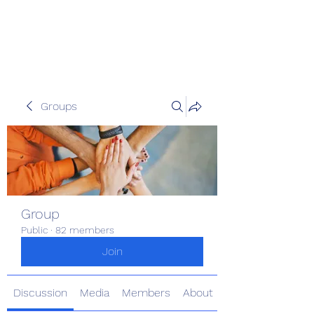
Pinoy Portal Europe
Groups
Group
Public
·
82 members
Join
Discussion
Media
Members
About