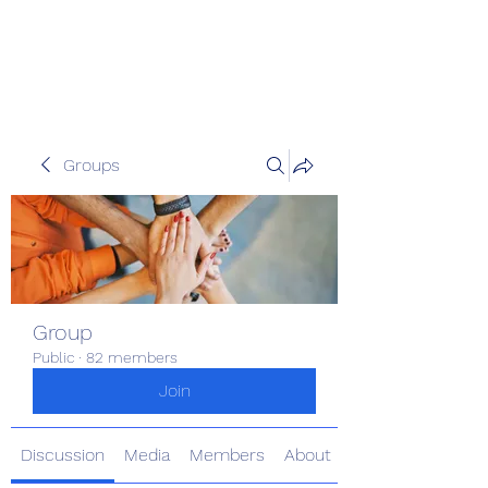
Pinoy Portal Europe
Groups
Group
Public
·
82 members
Join
Discussion
Media
Members
About