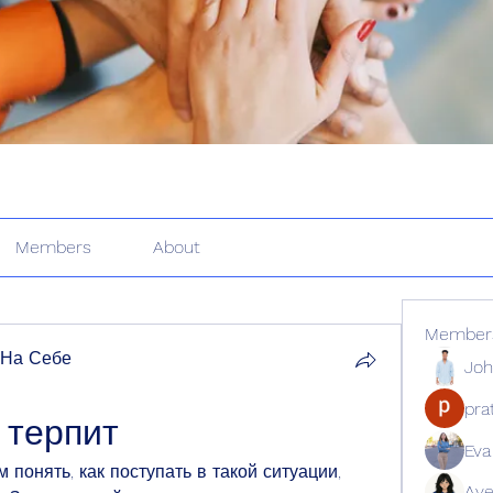
Members
About
Member
 На Себе
Joh
pr
 терпит
Eva
понять, как поступать в такой ситуации, 
Ave