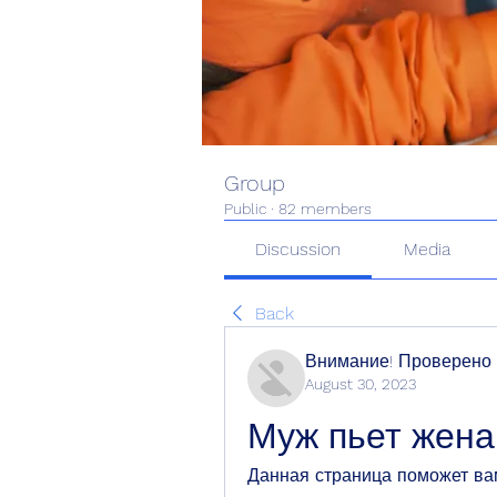
Group
Public
·
82 members
Discussion
Media
Back
Внимание! Проверено
August 30, 2023
Муж пьет жена
Данная страница поможет вам 