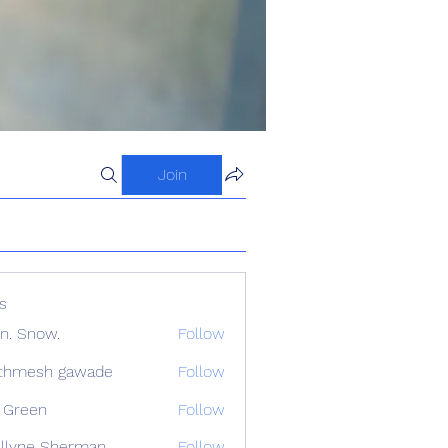
Join
s
n. Snow.
Follow
athmesh gawade
Follow
 Green
Follow
llyne Sherman
Follow