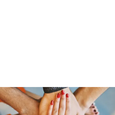
Pinoy Portal Europe
Home
Groups
Members
Forum
Articles
About