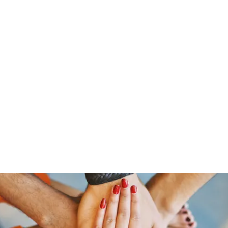
Pinoy Portal Europe
Home
Groups
Members
Forum
Articles
About