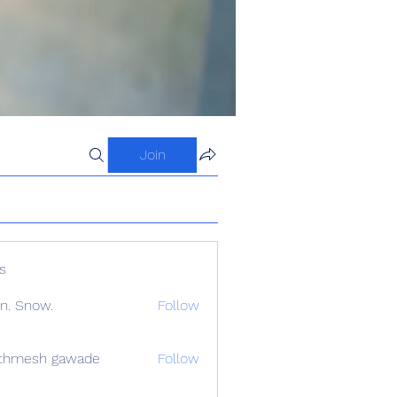
Join
s
n. Snow.
Follow
athmesh gawade
Follow