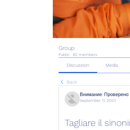
Group
Public
·
82 members
Discussion
Media
Back
Внимание! Проверено
September 11, 2023
Tagliare il sino