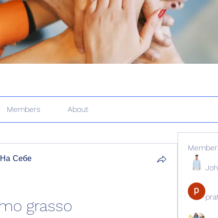
Members
About
Member
 На Себе
Joh
pr
nimo grasso