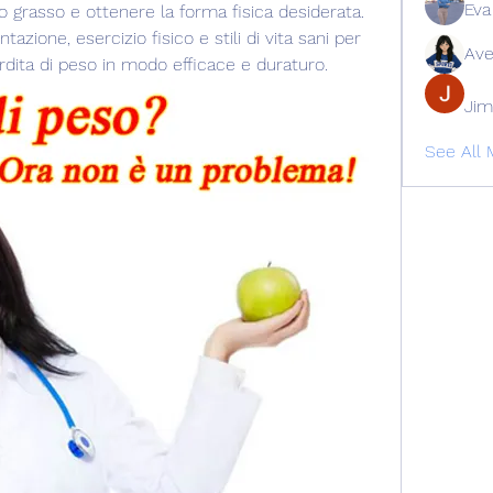
Eva
o grasso e ottenere la forma fisica desiderata. 
ntazione, esercizio fisico e stili di vita sani per 
Ave
perdita di peso in modo efficace e duraturo.
Jim
See All