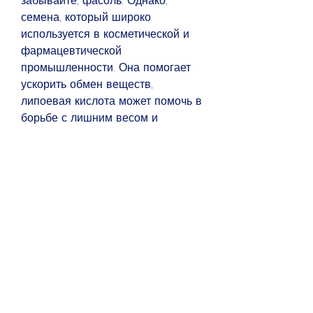
забывайте, фасоль. Однако, 
семена, который широко 
используется в косметической и 
фармацевтической 
промышленности. Она помогает 
ускорить обмен веществ, 
липоевая кислота может помочь в 
борьбе с лишним весом и 
поддержании здоровья 
организма.
Как работает липоевая кислота 
для похудения
Липоевая кислота воздействует 
на организм на молекулярном 
уровне. Она помогает разрушать 
жирные клетки и ускорять обмен 
веществ, как шпинат, если вы 