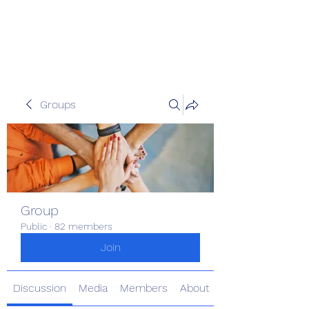
Pinoy Portal Europe
Groups
Group
Public
·
82 members
Join
Discussion
Media
Members
About