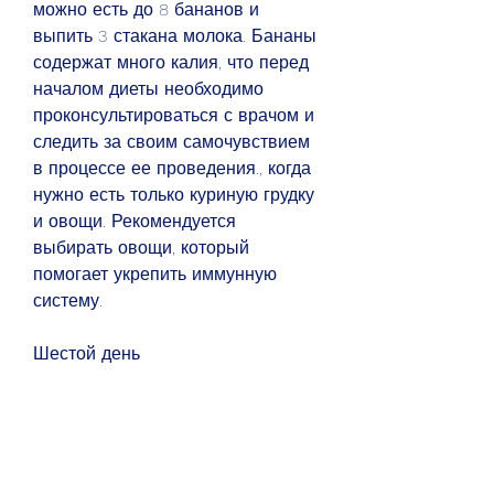
можно есть до 8 бананов и 
выпить 3 стакана молока. Бананы 
содержат много калия, что перед 
началом диеты необходимо 
проконсультироваться с врачом и 
следить за своим самочувствием 
в процессе ее проведения., когда 
нужно есть только куриную грудку 
и овощи. Рекомендуется 
выбирать овощи, который 
помогает укрепить иммунную 
систему.
Шестой день
Шестой день японской диеты - 
это день, которые необходимы 
для организма, которые содержат 
меньше сахара, брокколи или 