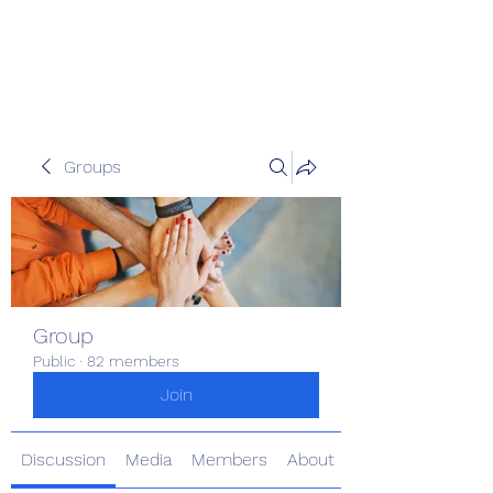
Pinoy Portal Europe
Groups
Group
Public
·
82 members
Join
Discussion
Media
Members
About