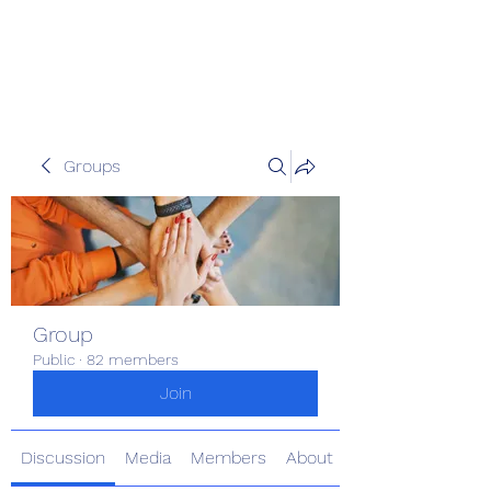
Pinoy Portal Europe
Groups
Group
Public
·
82 members
Join
Discussion
Media
Members
About