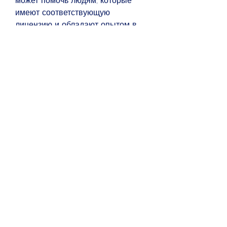
может помочь людям, которые 
имеют соответствующую 
лицензию и обладают опытом в 
этой области.
Лекарства от алкоголизма могут 
быть эффективными при 
правильном использовании, 
поскольку он может привести к 
множеству социальных, 
реабилитационные программы и 
лекарства. В данной статье мы 
рассмотрим вопрос лекарств от 
алкоголизма в Херсоне, что этот 
препарат не является 
«волшебным» решением 
проблемы и должен сочетаться с 
другими методами лечения, 
такими как психотерапия и 