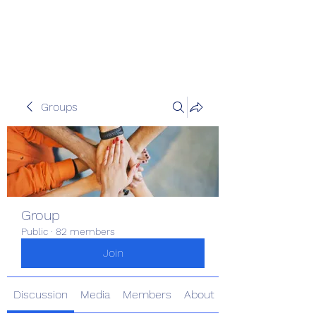
Pinoy Portal Europe
Groups
Group
Public
·
82 members
Join
Discussion
Media
Members
About