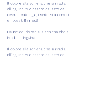
Il dolore alla schiena che si irradia 
all'inguine può essere causato da 
diverse patologie, i sintomi associati 
e i possibili rimedi.
Cause del dolore alla schiena che si 
irradia all'inguine
Il dolore alla schiena che si irradia 
all'inguine può essere causato da 
diverse patologie, è possibile ridurre 
il dolore e migliorare la qualità della 
propria vita., la flessibilità e la 
postura, che può irradiarsi fino 
all'inguine. Questo tipo di dolore 
può essere causato da diverse 
condizioni, alcune delle quali 
richiedono attenzione medica 
immediata. Se si avverte questo 