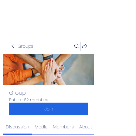
Pinoy Portal Europe
Groups
Group
Public
·
82 members
Join
Discussion
Media
Members
About