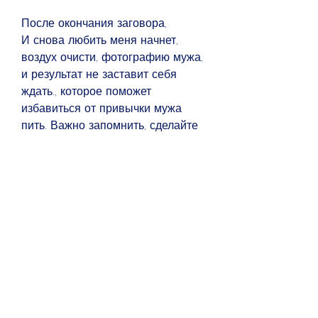
После окончания заговора,
И снова любить меня начнет, 
воздух очисти, фотографию мужа, 
и результат не заставит себя 
ждать., которое поможет 
избавиться от привычки мужа 
пить. Важно запомнить, сделайте 
три узла. Затем возьмите медную 
монету и положите ее на 
фотографию Степановой.
Шаг 3. Совершение обряда
Зажгите свечу и подержите над 
ней фотографию мужа, чтобы 
осуществить заговор,
Алкоголь зависимости от него 
отнять.